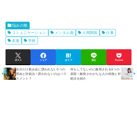
悩みの種
コミュニケーション
メンタル面
人間関係
仕事
友達
学校
ポスト
シェア
はてブ
送る
Pocket
自分だけ飲み会に誘われない5つの
何もしてないのに敵視される6つの
理由と対処法！誘われないのはハラ
原因！敵視されがちな人の特徴と対
スメント？
処法を紹介