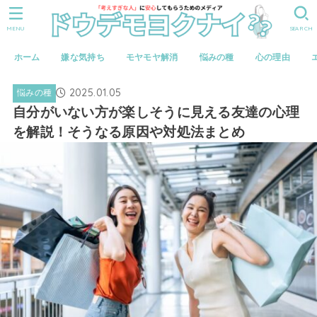
MENU
SEARCH
ホーム
嫌な気持ち
モヤモヤ解消
悩みの種
心の理由
2025.01.05
悩みの種
自分がいない方が楽しそうに見える友達の心理
を解説！そうなる原因や対処法まとめ