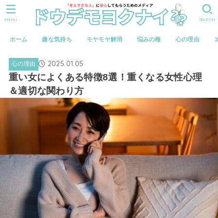
MENU
SEARCH
ホーム
嫌な気持ち
モヤモヤ解消
悩みの種
心の理由
2025.01.05
心の理由
重い女によくある特徴8選！重くなる女性心理
＆適切な関わり方