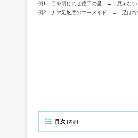
例1：目を閉じれば億千の星 → 見えない
例2：ナマ足魅惑のマーメイド → 足はない
目次
[
表示
]