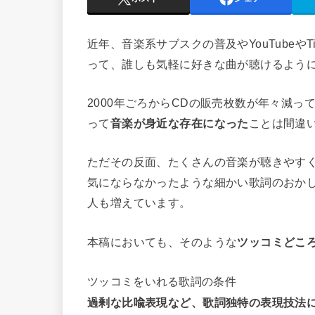
近年、音楽系サブスクの普及やYouTubeや
って、誰しも気軽に好きな曲が聴けるよう
2000年ごろからCDの販売枚数が年々減
って
音楽が身近な存在になった
ことは間違
ただその反面、たくさんの音楽が聴きやす
気にならなかったような
細かい歌詞のおか
人も増えています。
本稿においても、そのような
ツッコミどこ
ツッコミをいれる歌詞の条件
過剰な比喩表現など、歌詞独特の表現技法