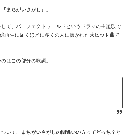
う
『まちがいさがし』
。
をして、パーフェクトワールドというドラマの主題歌で
.8億再生に届くほどに多くの人に聴かれた
大ヒット曲
で
いのはこの部分の歌詞。
について、
まちがいさがしの間違いの方ってどっち？
と