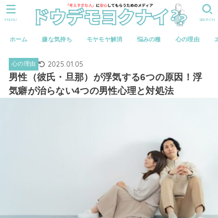
MENU
SEARCH
ホーム
嫌な気持ち
モヤモヤ解消
悩みの種
心の理由
2025.01.05
心の理由
男性（彼氏・旦那）が浮気する6つの原因！浮
気癖が治らない4つの男性心理と対処法